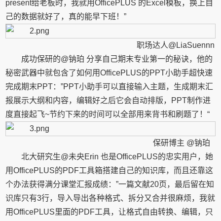
present给老板时，我就用OfficePLUS 的Excel模板，换上自
己的数据就好了，真的能早下班！”
职场达人@LiaSuennn
成功保研的@钠珀 分享自己期末专业第一的秘诀，他的
秘密武器中就包含了如何用OfficePLUS的PPT小助手超快速
完成期末PPT：”PPT小助手可以直接输入主题，生成期末汇
报展示大纲和内容，编辑好之后它会自动排版，PPT制作进
度直接起飞~节约下来的时间可以全部用来背书和刷题了！“
保研博主 @钠珀
北大研究生@未央Erin 也是OfficePLUS的忠实用户，她
用OfficePLUS的PDF工具箱搭建自己的知识库，而且还靠这
个办法获得满分课堂汇报成绩：”一篇文献20页，最后留在知
识库只有3行，导入导出各种格式、拆分又合并很麻烦，我就
用OfficePLUS里面的PDF工具，让格式自由转换、编辑，只