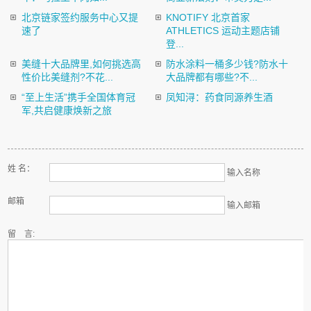
北京链家签约服务中心又提
KNOTIFY 北京首家
速了
ATHLETICS 运动主题店铺
登...
美缝十大品牌里,如何挑选高
防水涂料一桶多少钱?防水十
性价比美缝剂?不花...
大品牌都有哪些?不...
“至上生活”携手全国体育冠
凤知浔：药食同源养生酒
军,共启健康焕新之旅
姓 名：
输入名称
邮箱
输入邮箱
留 言: