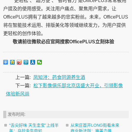
”更轻松“、“超方便”、“省时省力”是OfficePLUS常常被用
户提及的使用感受。关注用户痛点、聚焦用户需求，让
OfficePLUS拥有了越来越多的忠实粉丝。未来，OfficePLUS
将在智能技术运用、排版美化等领域继续发力，为用户提供
更轻松的创作体验。
敬请前往微软必应官网搜索OfficePLUS立刻体验
上一篇:
凤知浔：药食同源养生酒
下一篇:
松下影像俱乐部北京店盛大开业，引领影像
体验新风尚
发布时间:
“舌尖好味 天生圭宝”上线半
从宋庄首开LONG街看未来
年：乌拉圭牛肉如...
商业新法则：审美力是...