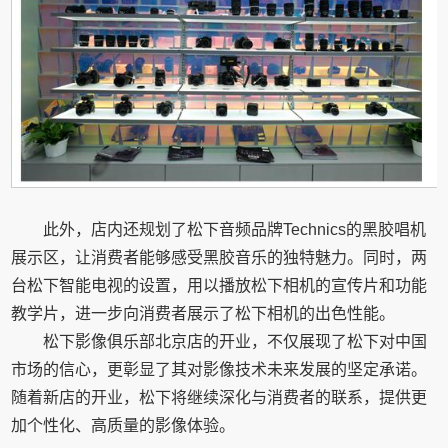
此外，店内还规划了松下音频品牌Technics的黑胶唱机
展示区，让消费者能够感受黑胶音乐的独特魅力。同时，两
台松下智能电视的设置，用以播放松下相机的宣传片和功能
教学片，进一步向消费者展示了松下相机的出色性能。
松下影像俱乐部北京店的开业，不仅展现了松下对中国
市场的信心，更彰显了其对影像技术未来发展的坚定承诺。
随着新店的开业，松下将继续深化与消费者的联系，提供更
加个性化、高质量的影像体验。