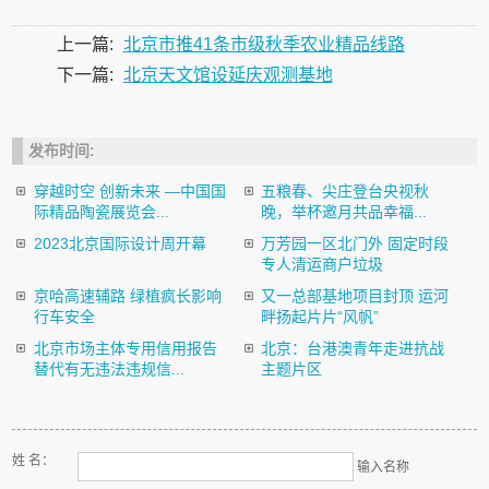
上一篇:
北京市推41条市级秋季农业精品线路
下一篇:
北京天文馆设延庆观测基地
发布时间:
穿越时空 创新未来 —中国国
五粮春、尖庄登台央视秋
际精品陶瓷展览会...
晚，举杯邀月共品幸福...
2023北京国际设计周开幕
万芳园一区北门外 固定时段
专人清运商户垃圾
京哈高速辅路 绿植疯长影响
又一总部基地项目封顶 运河
行车安全
畔扬起片片“风帆”
北京市场主体专用信用报告
北京：台港澳青年走进抗战
替代有无违法违规信...
主题片区
姓 名：
输入名称